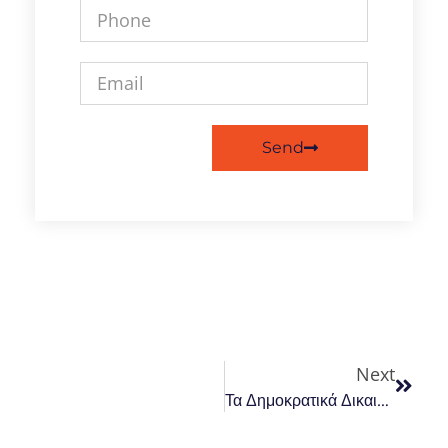
Send
Next
Τα Δημοκρατικά Δικαιώματα Και Η Συμμετοχή Των Νέων Με Αναπηρία Στο Επίκεντρο Έκθεσης Μελέτης