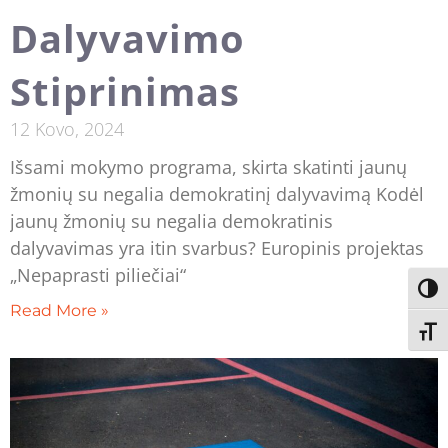
Dalyvavimo
Stiprinimas
12 Kovo, 2024
Išsami mokymo programa, skirta skatinti jaunų
žmonių su negalia demokratinį dalyvavimą Kodėl
jaunų žmonių su negalia demokratinis
dalyvavimas yra itin svarbus? Europinis projektas
„Nepaprasti piliečiai“
Toggl
Read More »
Toggl