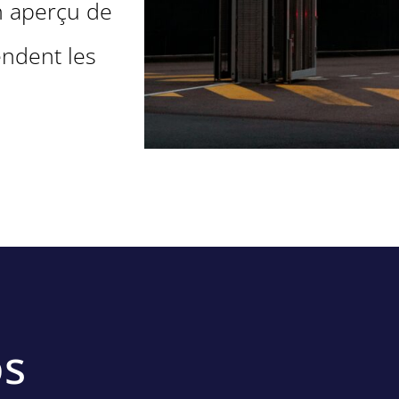
n aperçu de
endent les
os