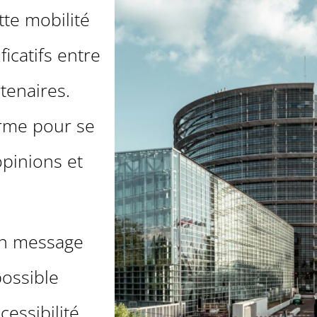
tte mobilité
ficatifs entre
rtenaires.
orme pour se
opinions et
un message
possible
essibilité,