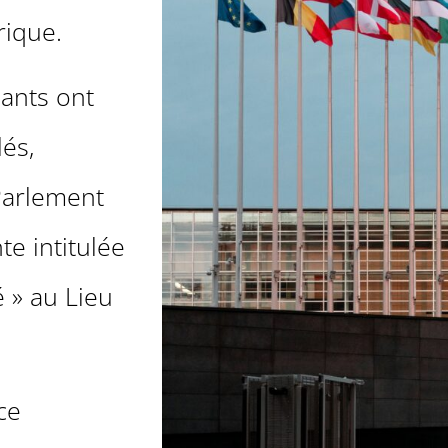
rique.
pants ont
lés,
Parlement
e intitulée
é » au Lieu
ce